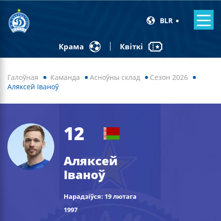
BLR
Квіткі
Крама
Галоўная
Каманда
Асноўны склад
Сезон 2026
Аляксей Іваноў
12
Аляксей
Іваноў
Нарадзіўся: 19 лютага
1997