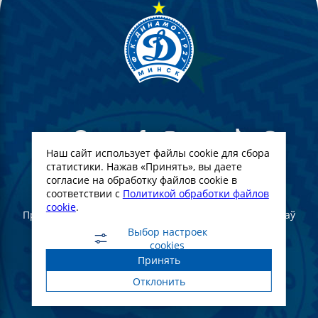
Наш сайт использует файлы cookie для сбора
статистики. Нажав «Принять», вы даете
согласие на обработку файлов cookie в
© Футбольны клуб Дынама-Мінск. 2022
соответствии с
Политикой обработки файлов
cookie
.
Пры поўным або частковым выкарыстанні матэрыялаў
спасылка на афіцыйны сайт ФК "Дынама-Мінск"
Выбор настроек
абавязковая
cookies
Принять
Создание и продвижение сайта -
WebGroup.PRO
Отклонить