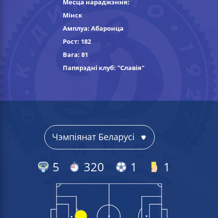
Месца нараджэння:
Мiнск
Амплуа: Абаронца
Рост: 182
Вага: 81
Папярэдні клуб:
"Славія"
5
320
1
1