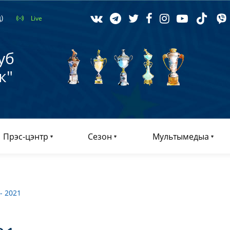
)
Live
уб
к"
Прэс-цэнтр
Сезон
Мультымедыа
- 2021