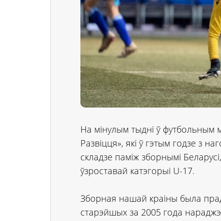
На мінулым тыдні ў футбольным
Развіцця», які ў гэтым годзе з 
складзе паміж зборнымі Беларусі
ўзроставай катэгорыі U-17.
Зборная нашай краіны была прад
старэйшых за 2005 года нараджэ