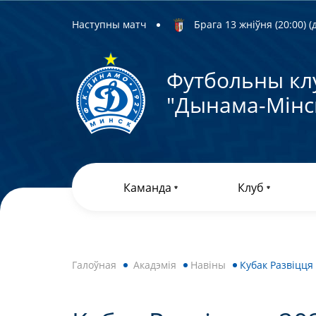
Наступны матч
Брага 13 жніўня (20:00) (д
Футбольны кл
"Дынама-Мiнс
Каманда
Клуб
Галоўная
Акадэмія
Навіны
Кубак Развіцця 