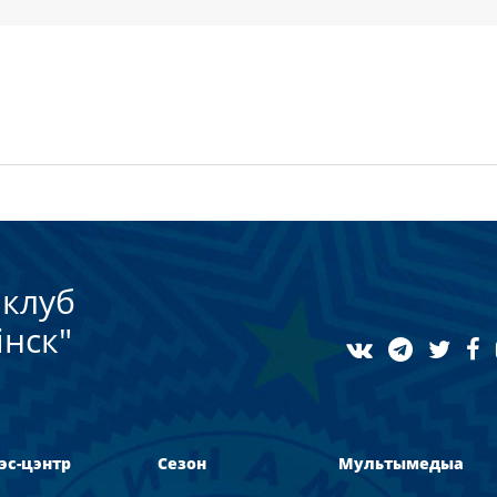
клуб
нск"
эс-цэнтр
Сезон
Мультымедыа