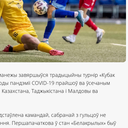
 манежы завяршыўся традыцыйны турнір «Кубак
нагоды пандэміі COVID-19 прайшоў ва ўсечаным
, Казахстана, Таджыкістана і Малдовы ва
стаўлена камандай, сабранай з гульцоў не
ння. Першапачаткова ў стан «Белакрылых» быў