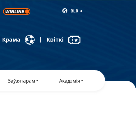
BLR
Крама
Квіткі
Заўзятарам
Акадэмія