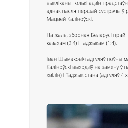
выкліканы толькі адзін прадстаўн
аднак пасля першай сустрэчы ў 
Мацвей Каліноўскі.
На жаль, зборная Беларусі прайг
казахам (2:4) і таджыкам (1:4).
Іван Шымаковіч адгуляў поўны м
Каліноўскі выходзіў на замену ў
хвілін) і Таджыкістана (адгуляў 4 х