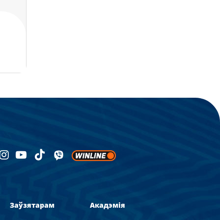
Заўзятарам
Акадэмія