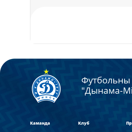
Теги:
Зборныя
Школа
Футбольны 
"Дынама-Мi
Каманда
Клуб
Пр