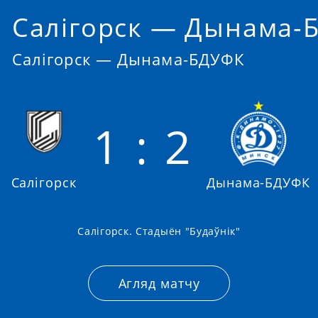
Салігорск — Дынама-
Салігорск — Дынама-БДУФК
1 : 2
Салігорск
Дынама-БДУФК
Салігорск. Стадыён "Будаўнік"
Агляд матчу