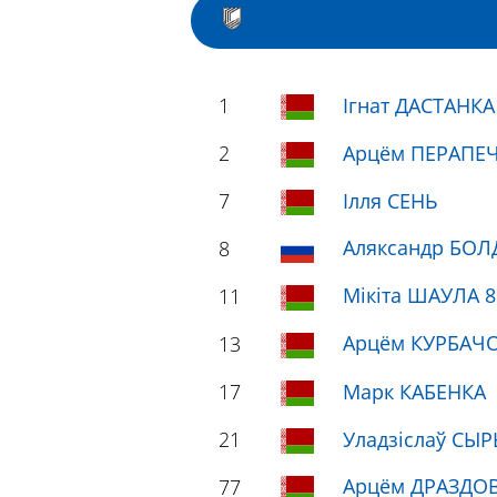
1
Ігнат ДАСТАНКА
2
Арцём ПЕРАПЕ
7
Ілля СЕНЬ
Аляксандр БОЛ
8
Мікіта ШАУЛА 8
11
Арцём КУРБАЧО
13
17
Марк КАБЕНКА
21
Уладзіслаў СЫР
Арцём ДРАЗДОВ
77