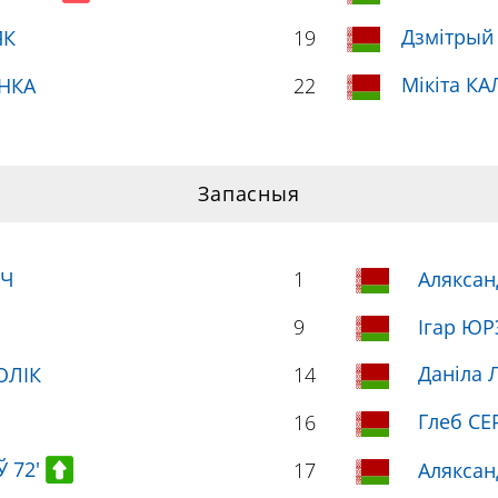
Дзмітрый
ЯК
19
Мікіта КА
НКА
22
Запасныя
ІЧ
1
Алякса
9
Ігар ЮР
Даніла 
ОЛІК
14
Глеб СЕ
16
 72'
17
Алякса