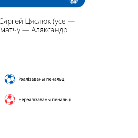
і Сяргей Цяслюк (усе —
р матчу — Аляксандр
Рэалізаваны пенальці
Нерэалізаваны пенальці