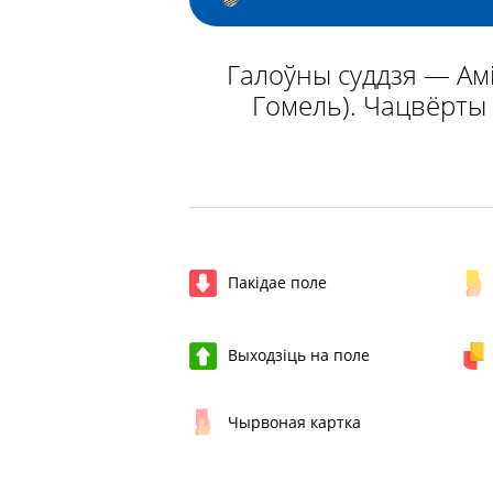
Галоўны суддзя — Амін
Гомель). Чацвёрты 
Пакідае поле
Выходзіць на поле
Чырвоная картка