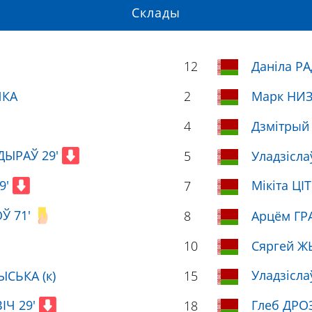
Склады
12
Даніла Р
ЧКА
2
Марк НИ
4
Дзмітры
ДЫРАЎ 29'
5
Уладзісла
9'
Мікіта ЦІ
7
Ў 71'
8
Арцём ГРА
10
Сяргей 
Уладзісла
ЫСЬКА (к)
15
ІЧ 29'
Глеб ДРО
18