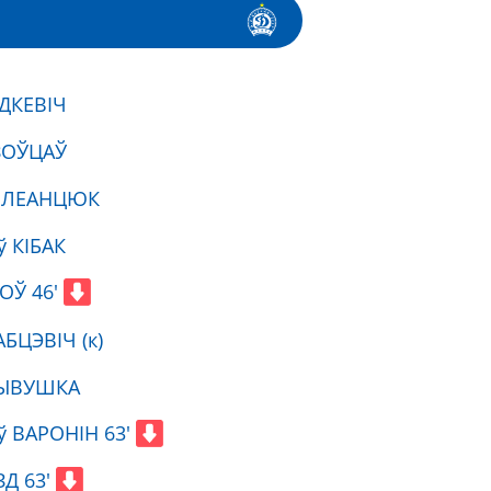
АДКЕВІЧ
ЗОЎЦАЎ
й ЛЕАНЦЮК
ў КІБАК
ТОЎ 46'
БЦЭВІЧ (к)
ЖЫВУШКА
ў ВАРОНІН 63'
ЗД 63'