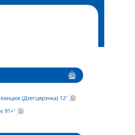
еанцюк (Дзегцярэнка) 12'
к 91+'