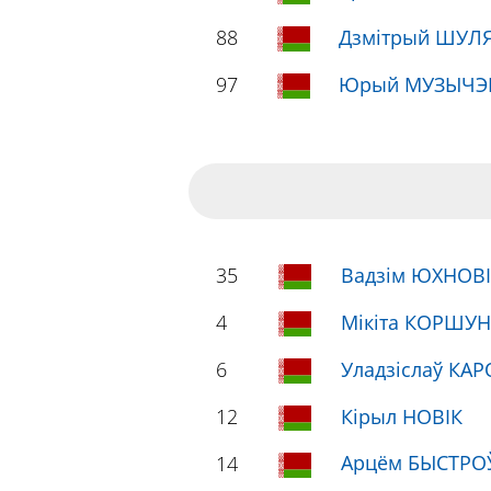
88
Дзмітрый ШУЛ
97
Юрый МУЗЫЧЭ
35
Вадзім ЮХНОВ
4
Мікіта КОРШУН
6
Уладзіслаў КАР
12
Кірыл НОВІК
Арцём БЫСТРОЎ
14