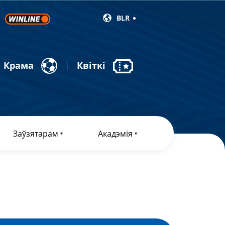
BLR
Крама
Квіткі
Заўзятарам
Акадэмія