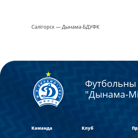
Салігорск — Дынама-БДУФК
Футбольны 
"Дынама-Мi
Каманда
Клуб
Пр