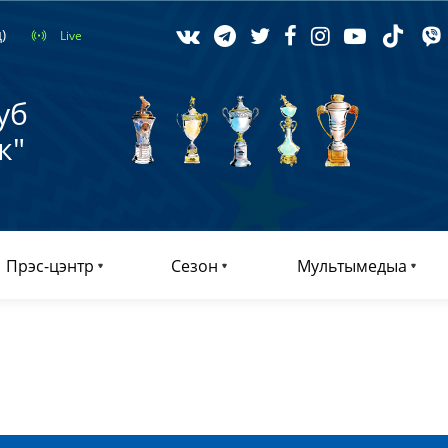
)
Live
уб
к"
Прэс-цэнтр
Сезон
Мультымедыа