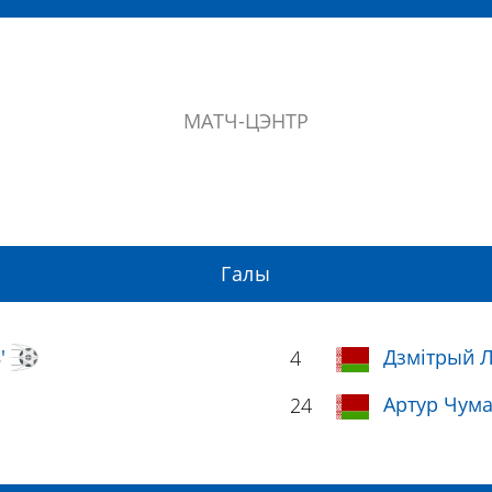
МАТЧ-ЦЭНТР
Галы
8'
Дзмітрый Л
4
Артур Чума
24