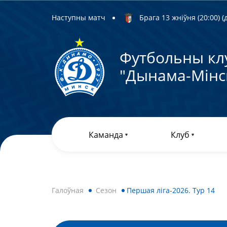
Наступны матч
Брага 13 жніўня (20:00) (д
Футбольны кл
"Дынама-Мiнс
Каманда
Клуб
Галоўная
Сезон
Першая ліга-2026. Тур 14