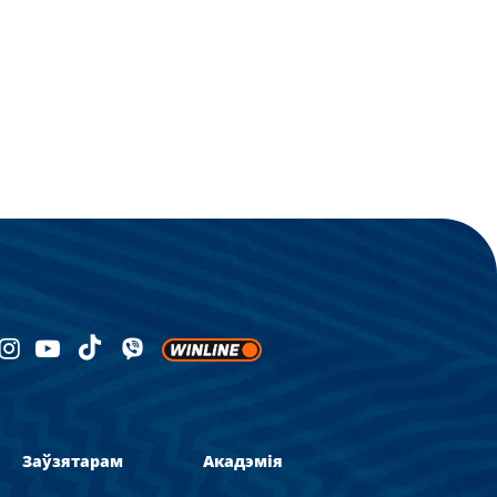
Заўзятарам
Акадэмія