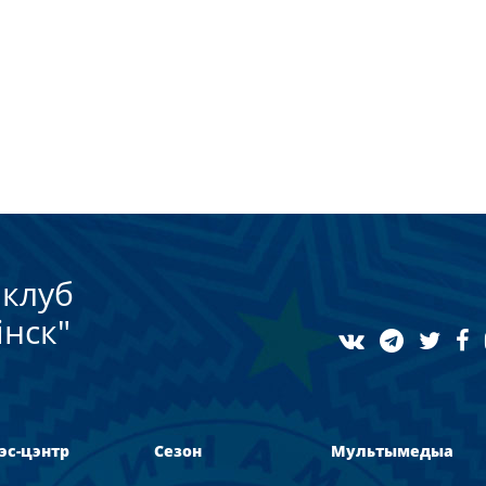
клуб
нск"
эс-цэнтр
Сезон
Мультымедыа