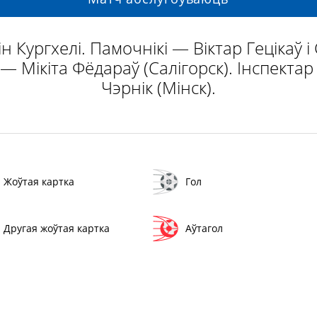
 Кургхелі. Памочнікі — Віктар Гецікаў 
— Мікіта Фёдараў (Салігорск). Інспекта
Чэрнік (Мінск).
Жоўтая картка
Гол
Другая жоўтая картка
Аўтагол