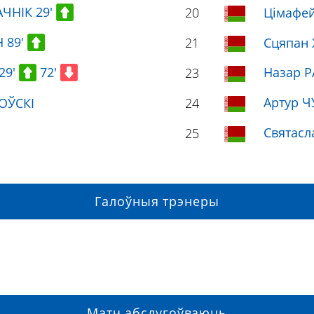
ЧНІК 29'
20
Цімафе
 89'
21
Сцяпан
29'
72'
Назар Р
23
Артур Ч
РОЎСКІ
24
Святас
25
Галоўныя трэнеры
Матч абслугоўваюць