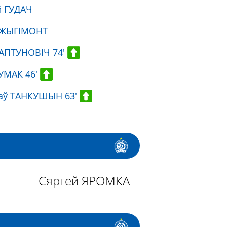
й ГУДАЧ
 ЖЫГІМОНТ
АПТУНОВІЧ 74'
УМАК 46'
лаў ТАНКУШЫН 63'
Сяргей ЯРОМКА