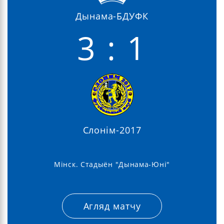
Дынама-БДУФК
3 : 1
Слонім-2017
Мінск. Стадыён "Дынама-Юні"
Агляд матчу