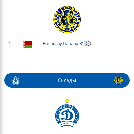
Вячаслаў Папава 3'
11
Склады