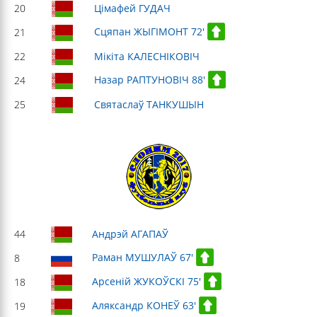
20
Цімафей ГУДАЧ
Сцяпан ЖЫГІМОНТ 72'
21
22
Мікіта КАЛЕСНІКОВІЧ
Назар РАПТУНОВІЧ 88'
24
25
Святаслаў ТАНКУШЫН
44
Андрэй АГАПАЎ
Раман МУШУЛАЎ 67'
8
Арсеній ЖУКОЎСКІ 75'
18
Аляксандр КОНЕЎ 63'
19