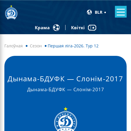
BLR
Квіткі
Крама
Галоўная
Сезон
Першая ліга-2026. Тур 12
Дынама-БДУФК — Слонім-2017
Дынама-БДУФК — Слонім-2017