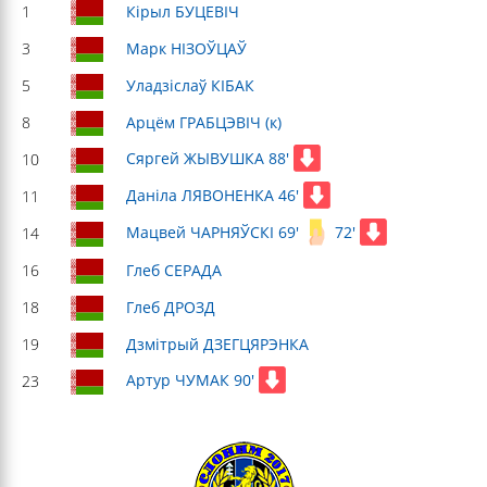
1
Кірыл БУЦЕВІЧ
3
Марк НІЗОЎЦАЎ
5
Уладзіслаў КІБАК
8
Арцём ГРАБЦЭВІЧ (к)
Сяргей ЖЫВУШКА 88'
10
Даніла ЛЯВОНЕНКА 46'
11
Мацвей ЧАРНЯЎСКІ 69'
72'
14
16
Глеб СЕРАДА
18
Глеб ДРОЗД
19
Дзмітрый ДЗЕГЦЯРЭНКА
Артур ЧУМАК 90'
23