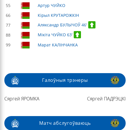
55
Артур ЧУЙКО
66
Кірыл КРУТАРОЖКІН
Аляксандр БУЛЫЧОЎ 46'
77
Мікіта ЧУЙКО 63'
88
99
Марат КАЛІНЧАНКА
Галоўныя трэнеры
Сяргей ЯРОМКА
Сяргей ПАДРЭЦКІ
Матч абслугоўваюць