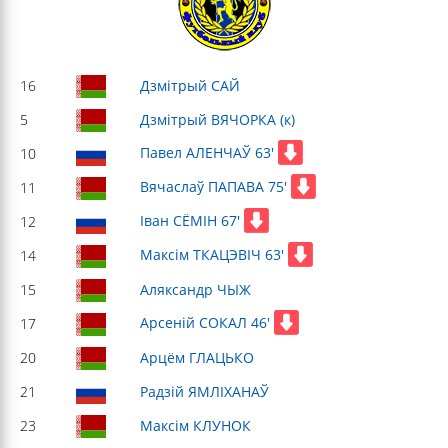
16
Дзмітрый САЙ
5
Дзмітрый ВЯЧОРКА (к)
Павел АЛЕНЧАЎ 63'
10
Вячаслаў ПАПАВА 75'
11
Іван СЁМІН 67'
12
Максім ТКАЦЭВІЧ 63'
14
15
Аляксандр ЧЫЖ
Арсеній СОКАЛ 46'
17
20
Арцём ГЛАЦЬКО
21
Радзій ЯМЛІХАНАЎ
23
Максім КЛУНОК