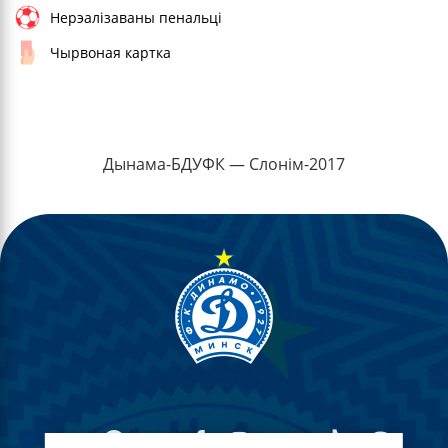
Нерэалізаваны пенальці
Чырвоная картка
Дынама-БДУФК — Слонім-2017