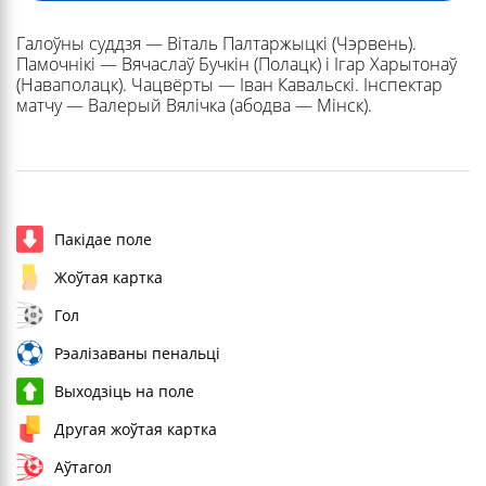
Галоўны суддзя — Віталь Палтаржыцкі (Чэрвень).
Памочнікі — Вячаслаў Бучкін (Полацк) і Ігар Харытонаў
(Наваполацк). Чацвёрты — Іван Кавальскі. Інспектар
матчу — Валерый Вялічка (абодва — Мінск).
Пакідае поле
Жоўтая картка
Гол
Рэалізаваны пенальці
Выходзіць на поле
Другая жоўтая картка
Аўтагол