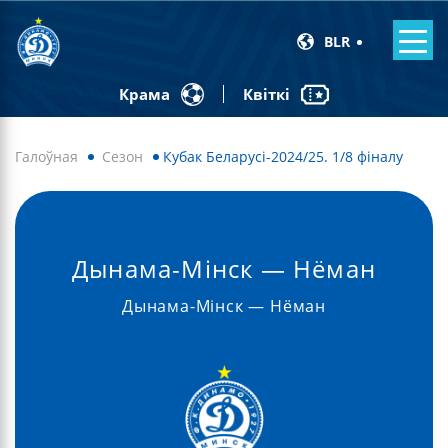
BLR
Квіткі
Крама
Галоўная
Сезон
Кубак Беларусі-2024/25. 1/8 фіналу
Дынама-Мінск — Нёман
Дынама-Мінск — Нёман