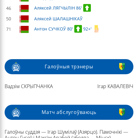
Аляксей ЛЯГЧЫЛІН 86'
46
50
Аляксей ШАЛАШНІКАЎ
Антон СУЧКОЎ 80'
92+'
71
Галоўныя трэнеры
Вадзім СКРЫПЧАНКА
Ігар КАВАЛЕВІЧ
Матч абслугоўваюць
Галоўны суддзя — Ігар Шумілаў (Азярцо). Памочнікі —
Антон Гусеў і Максім Арабей (абодва — Мінск).