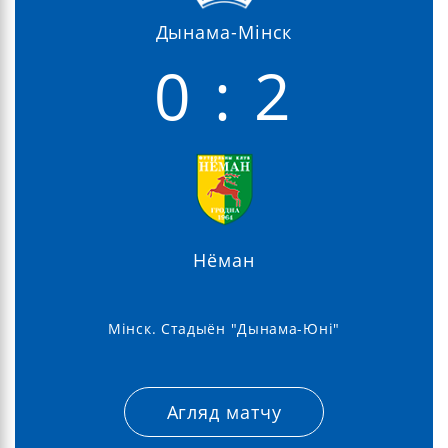
Дынама-Мінск
0 : 2
Нёман
Мінск. Стадыён "Дынама-Юні"
Агляд матчу