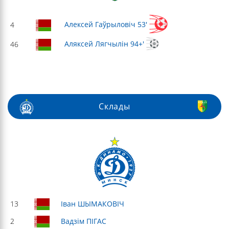
Алексей Гаўрыловіч 53'
4
Аляксей Лягчылін 94+'
46
Склады
13
Іван ШЫМАКОВІЧ
2
Вадзім ПІГАС