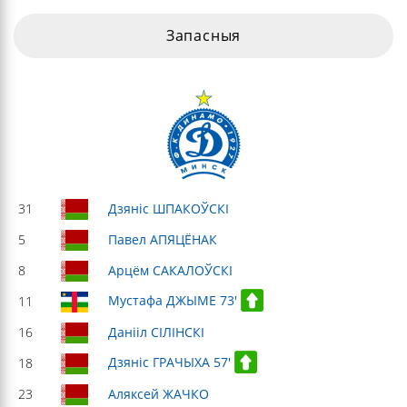
Запасныя
31
Дзяніс ШПАКОЎСКІ
5
Павел АПЯЦЁНАК
8
Арцём САКАЛОЎСКІ
Мустафа ДЖЫМЕ 73'
11
16
Данііл СІЛІНСКІ
Дзяніс ГРАЧЫХА 57'
18
23
Аляксей ЖАЧКО