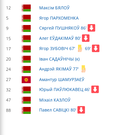
12
Максім БЯЛОЎ
5
Ягор ПАРХОМЕНКА
Сяргей ПУШНЯКОЎ 86'
9
Алег ЕЎДАКІМАЎ 80'
15
Ягор ЗУБОВІЧ 67'
69'
17
20
Іван САДАЎНІЧЫ (к)
Андрэй ЯКІМАЎ 77'
24
27
Амантур ШАМУРЗАЕЎ
Юрый ПАЎЛЮКАВЕЦ 46'
32
47
Міхаіл КАЗЛОЎ
Павел САВІЦКІ 80'
88