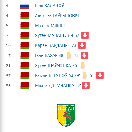
3
Ілля КАЛАЧОЎ
4
Аляксей ГАЎРЫЛОВІЧ
6
Максім МЯКІШ
Яўген МАЛАШЭВІЧ 57'
7
Карэн ВАРДАНЯН 73'
10
Іван БАХАР 48'
73'
17
Яўген ШАЎЧЭНКА 76'
21
Раман БЕГУНОЎ (к) 29'
61'
67
Мікіта ДЗЕМЧАНКА 57'
88