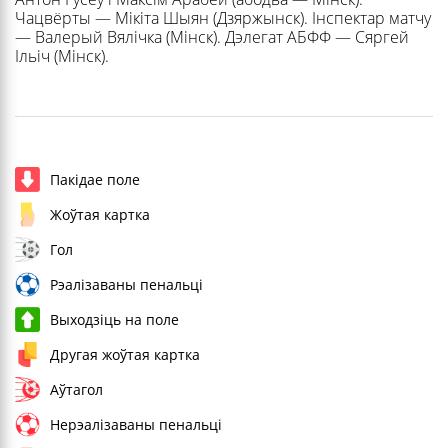
Чацвёрты — Мікіта Шыян (Дзяржынск). Інспектар матчу
— Валерый Вялічка (Мінск). Дэлегат АБФФ — Сяргей
Ільіч (Мінск).
Пакідае поле
Жоўтая картка
Гол
Рэалізаваны пенальці
Выходзіць на поле
Другая жоўтая картка
Аўтагол
Нерэалізаваны пенальці