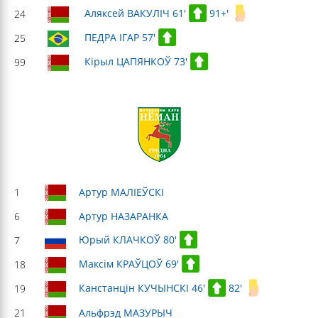
Аляксей ВАКУЛІЧ 61'
91+'
24
ПЕДРА ІГАР 57'
25
Кірыл ЦАПЯНКОЎ 73'
99
1
Артур МАЛІЕЎСКІ
6
Артур НАЗАРАНКА
Юрый КЛАЧКОЎ 80'
7
Максім КРАЎЦОЎ 69'
18
Канстанцін КУЧЫНСКІ 46'
82'
19
21
Альфрэд МАЗУРЫЧ