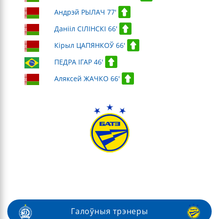
Андрэй РЫЛАЧ 77'
Данііл СІЛІНСКІ 66'
Кірыл ЦАПЯНКОЎ 66'
ПЕДРА ІГАР 46'
Аляксей ЖАЧКО 66'
Галоўныя трэнеры