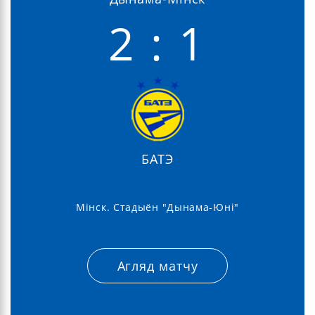
2 : 1
БАТЭ
Мінск. Стадыён "Дынама-Юні"
Агляд матчу