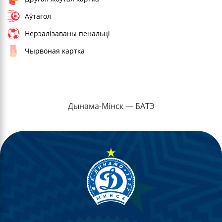
Аўтагол
Нерэалізаваны пенальці
Чырвоная картка
Дынама-Мінск — БАТЭ