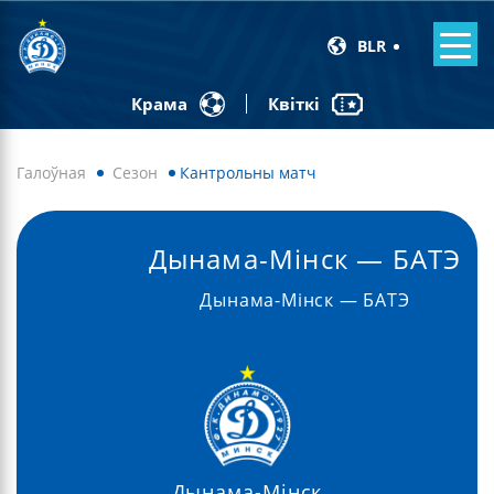
BLR
Квіткі
Крама
Галоўная
Сезон
Кантрольны матч
Дынама-Мінск — БАТЭ
Дынама-Мінск — БАТЭ
Дынама-Мінск