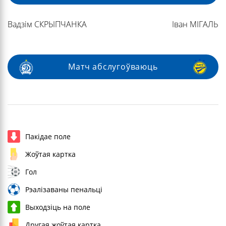
Вадзім СКРЫПЧАНКА
Іван МІГАЛЬ
Матч абслугоўваюць
Пакідае поле
Жоўтая картка
Гол
Рэалізаваны пенальці
Выходзіць на поле
Другая жоўтая картка