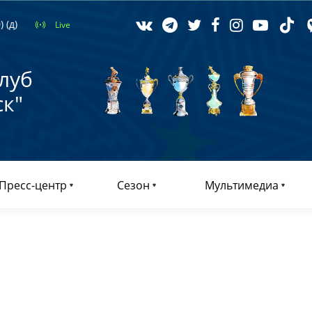
 (д)
Live
луб
к"
Пресс-центр
Сезон
Мультимедиа