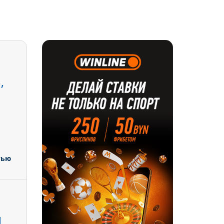
,
тью
И