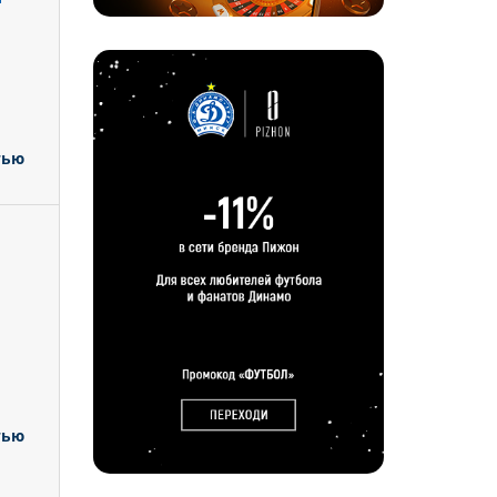
тью
тью