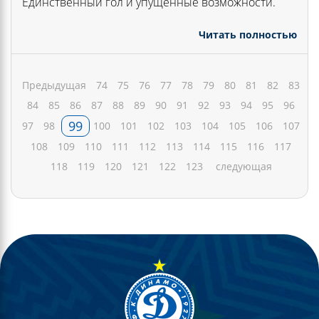
Единственный гол и упущенные возможности.
Читать полностью
Предыдущая
74
75
76
77
78
79
80
81
82
83
84
85
86
87
88
89
90
91
92
93
94
95
96
99
97
98
100
101
102
103
104
105
106
107
108
109
110
111
112
113
114
115
116
117
118
119
120
121
122
123
следующая