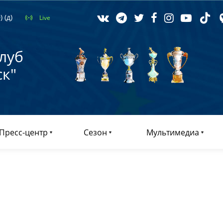
 (д)
Live
луб
к"
Пресс-центр
Сезон
Мультимедиа