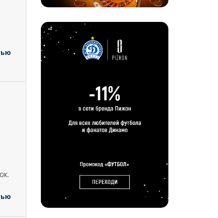
тью
ок.
тью