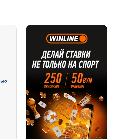
.
тью