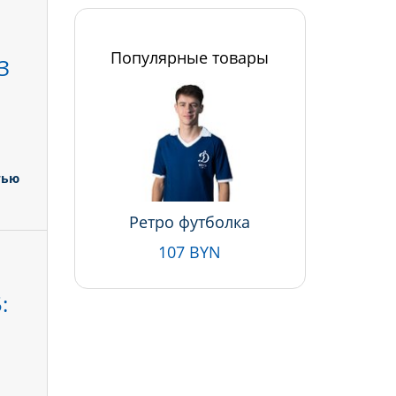
Популярные товары
З
тью
Ретро футболка
107 BYN
: