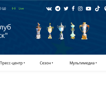
 (д)
Live
луб
к"
Пресс-центр
Сезон
Мультимедиа