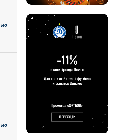
тью
тью