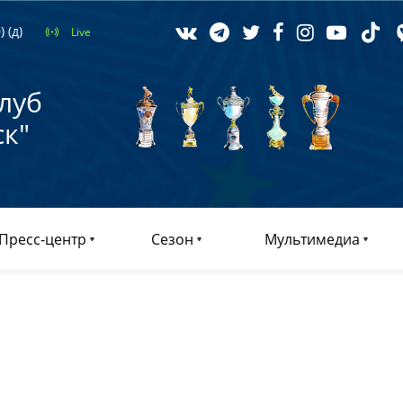
 (д)
Live
луб
к"
Пресс-центр
Сезон
Мультимедиа