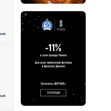
тью
тью