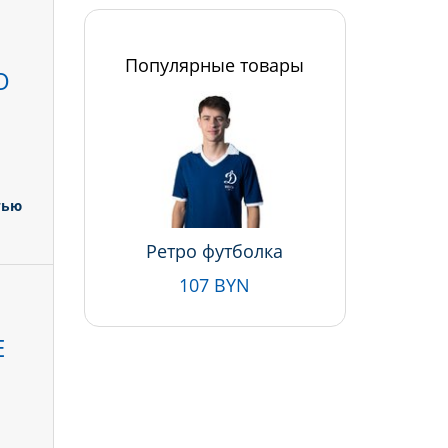
Популярные товары
О
тью
Ретро футболка
107 BYN
Е