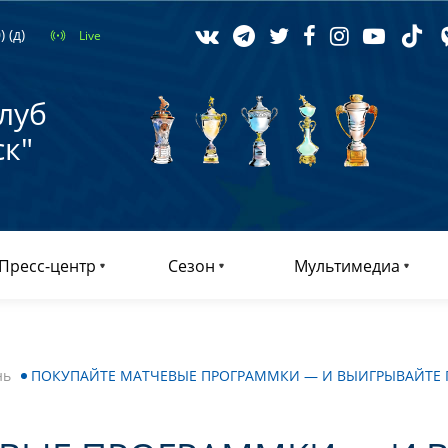
 (д)
Live
луб
к"
Пресс-центр
Сезон
Мультимедиа
нь
ПОКУПАЙТЕ МАТЧЕВЫЕ ПРОГРАММКИ — И ВЫИГРЫВАЙТЕ 