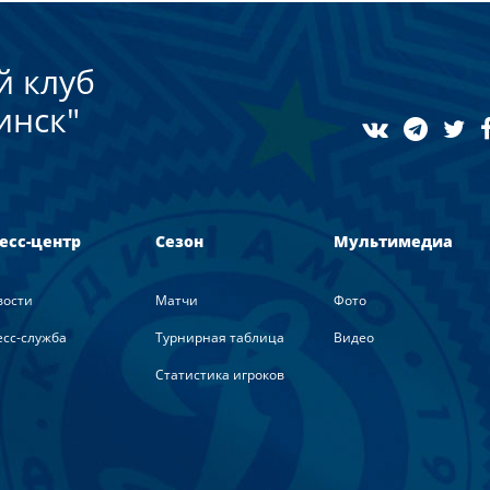
й клуб
инск"
есс-центр
Сезон
Мультимедиа
вости
Матчи
Фото
сс-служба
Турнирная таблица
Видео
Статистика игроков