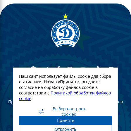
Наш сайт использует файлы cookie для сбора
статистики. Нажав «Принять», вы даете
согласие на обработку файлов cookie в
© Футбольный Клуб Динамо-Минск. 2022
соответствии с
Политикой обработки файлов
cookie
.
При полном или частичном использовании материалов
ссылка на официальный сайт ФК Динамо Минск
Выбор настроек
обязательна
cookies
Принять
Создание и продвижение сайта -
WebGroup.PRO
Отклонить