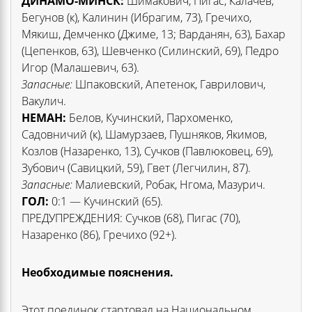
ДИНАМО-МИНСК:
Шимакович, Пигас, Калачев,
Бегунов (к), Калинин (Ибрагим, 73), Гречихо,
Мякиш, Демченко (Джиме, 13; Варданян, 63), Бахар
(Цепенков, 63), Шевченко (Силинский, 69), Педро
Игор (Малашевич, 63).
Запасные:
Шпаковский, Апетенок, Гаврилович,
Вакулич.
НЕМАН:
Белов, Кучинский, Пархоменко,
Садовничий (к), Шамурзаев, Пушняков, Якимов,
Козлов (Назаренко, 13), Сучков (Павлюковец, 69),
Зубович (Савицкий, 59), Гвет (Легчилин, 87).
Запасные:
Малиевский, Робак, Нгома, Мазурич.
ГОЛ:
0:1 — Кучинский (65).
ПРЕДУПРЕЖДЕНИЯ: Сучков (68), Пигас (70),
Назаренко (86), Гречихо (92+).
Необходимые пояснения.
Этот поединок стартовал на Национальном