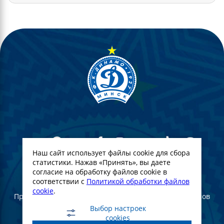
Наш сайт использует файлы cookie для сбора
статистики. Нажав «Принять», вы даете
согласие на обработку файлов cookie в
© Футбольный Клуб Динамо-Минск. 2022
соответствии с
Политикой обработки файлов
cookie
.
При полном или частичном использовании материалов
ссылка на официальный сайт ФК Динамо Минск
Выбор настроек
обязательна
cookies