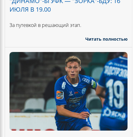
"ДИНАМО"-БГУФК — "ЗОРКА"-БДУ: 16
ИЮЛЯ В 19.00
За путевкой в решающий этап.
Читать полностью