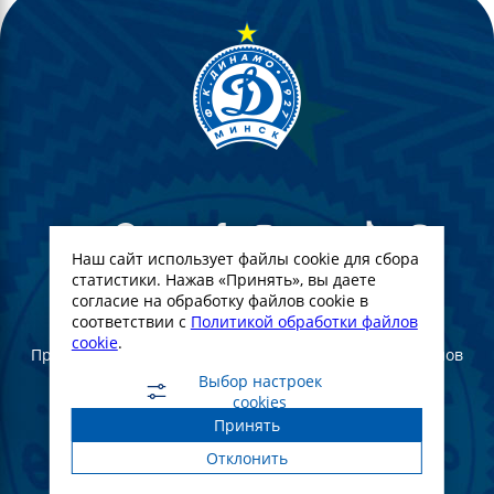
Наш сайт использует файлы cookie для сбора
статистики. Нажав «Принять», вы даете
согласие на обработку файлов cookie в
© Футбольный Клуб Динамо-Минск. 2022
соответствии с
Политикой обработки файлов
cookie
.
При полном или частичном использовании материалов
ссылка на официальный сайт ФК Динамо Минск
Выбор настроек
обязательна
cookies
Принять
Создание и продвижение сайта -
WebGroup.PRO
Отклонить