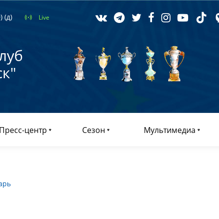
 (д)
Live
луб
к"
Пресс-центр
Сезон
Мультимедиа
арь