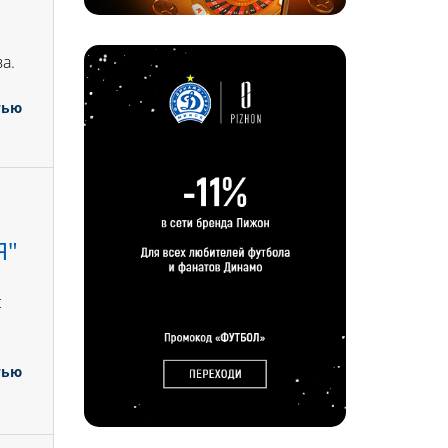
а.
тью
Я"
с
тью