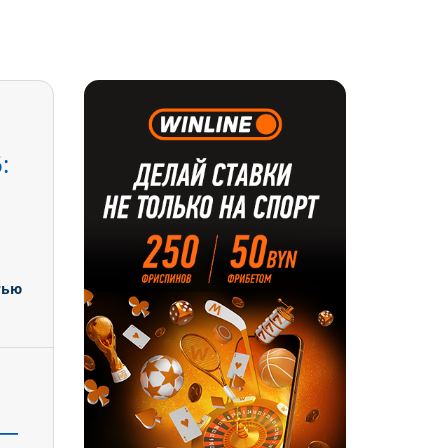
:
тью
 —