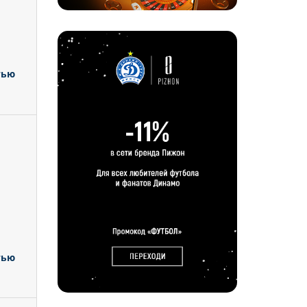
тью
тью