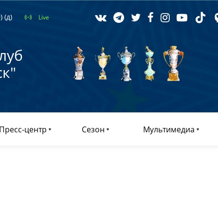
 (д)
Live
луб
к"
Пресс-центр
Сезон
Мультимедиа