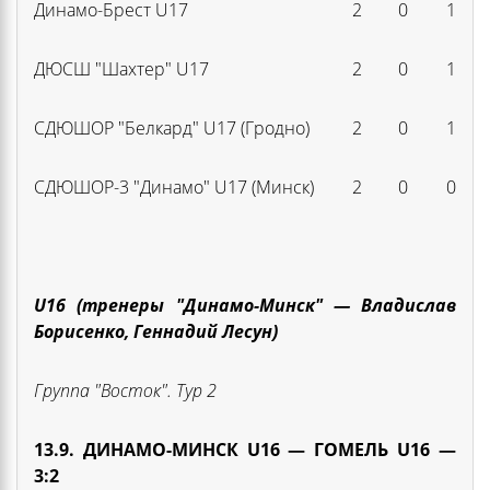
Динамо-Брест U17
2
0
1
ДЮСШ "Шахтер" U17
2
0
1
СДЮШОР "Белкард" U17 (Гродно)
2
0
1
СДЮШОР-3 "Динамо" U17 (Минск)
2
0
0
U16 (тренеры "Динамо-Минск" —
Владислав
Борисенко, Геннадий Лесун)
Группа "Восток". Тур
2
13
.9. ДИНАМО-МИНСК U16 — ГОМЕЛЬ U16
—
3:2