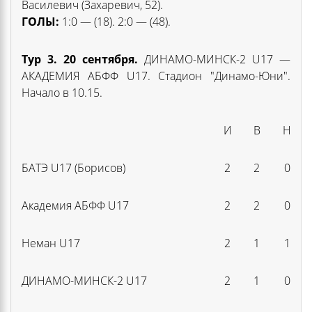
Василевич (Захаревич, 52).
ГОЛЫ:
1:0 — (18). 2:0 — (48).
Тур 3. 20 сентября.
ДИНАМО-МИНСК-2 U17 —
АКАДЕМИЯ АБФФ U17. Стадион "Динамо-Юни".
Начало в 10.15.
И
В
Н
БАТЭ U17 (Борисов)
2
2
0
Академия АБФФ U17
2
2
0
Неман U17
2
1
1
ДИНАМО-МИНСК-2 U17
2
1
0