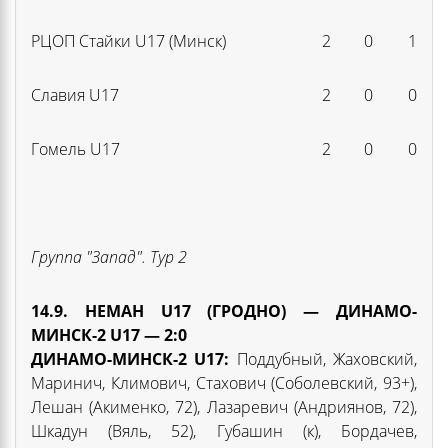
РЦОП Стайки U17 (Минск)
2
0
1
Славия U17
2
0
0
Гомель U17
2
0
0
Группа "Запад". Тур
2
14
.9.
НЕМАН U17 (ГРОДНО) — ДИНАМО-
МИНСК-2 U17
— 2:0
ДИНАМО-МИНСК-2 U17
:
Поддубный, Жаховский,
Маринич, Климович, Стахович (Соболевский, 93+),
Лешан (Акименко, 72), Лазаревич (Андриянов, 72),
Шкадун (Вяль, 52), Губашин (к), Бордачев,