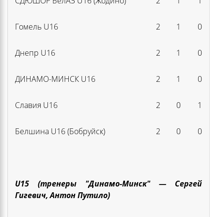
СДЮШОР БелАЗ U16 (Жодино)
2
1
1
Гомель U16
2
1
0
Днепр U16
2
1
0
ДИНАМО-МИНСК U16
2
1
0
Славия U16
2
0
1
Белшина U16 (Бобруйск)
2
0
0
U15 (тренеры "Динамо-Минск" — Сергей
Гигевич, Антон Путило)