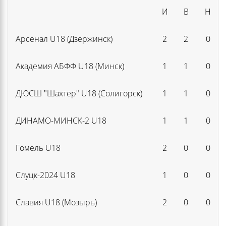
И
В
Н
Арсенал U18 (Дзержинск)
2
2
0
Академия АБФФ U18 (Минск)
1
1
0
ДЮСШ "Шахтер" U18 (Солигорск)
1
1
0
ДИНАМО-МИНСК-2 U18
1
1
0
Гомель U18
2
0
0
Слуцк-2024 U18
1
0
0
Славия U18 (Мозырь)
2
0
0