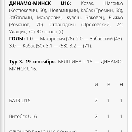
ДИНАМО-МИНСК U16
:
Козак, Шагойко
(Костюкевич, 60), Шоломицкий, Кабак (Еремин, 68),
Забавский, Макаревич, Кулеш, Боковец, Рыжко
(Романов, 70), Странадкин (Ореховский, 24;
Улащик, 70), Юхновец (к).
ГОЛЫ:
1:0 — Макаревич (26). 2:0 — Забавский (43).
3:0 — Кабак (50). 3:1 — (58). 3:2 — (71).
Тур 3. 19 сентября.
БЕЛШИНА U16 — ДИНАМО-
МИНСК U16.
И
В
Н
БАТЭ U16
2
1
1
Витебск U16
2
1
1