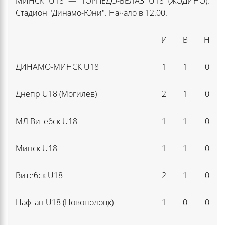
МИНСК U18 — ТОРПЕДО-БЕЛАЗ U18 (ЖОДИНО).
Стадион "Динамо-Юни". Начало в 12.00.
И
В
Н
ДИНАМО-МИНСК U18
1
1
0
Днепр U18 (Могилев)
2
1
0
МЛ Витебск U18
1
1
0
Минск U18
1
1
0
Витебск U18
2
1
0
Нафтан U18 (Новополоцк)
1
0
0