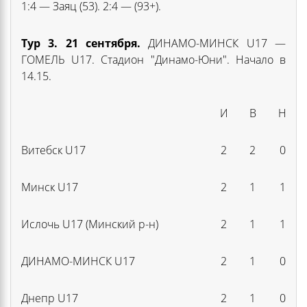
1:4 — Заяц (53). 2:4 — (93+).
Тур 3. 21 сентября.
ДИНАМО-МИНСК U17 —
ГОМЕЛЬ U17. Стадион "Динамо-Юни". Начало в
14.15.
И
В
Н
Витебск U17
2
2
0
Минск U17
2
1
1
Ислочь U17 (Минский р-н)
2
1
1
ДИНАМО-МИНСК U17
2
1
0
Днепр U17
2
1
0