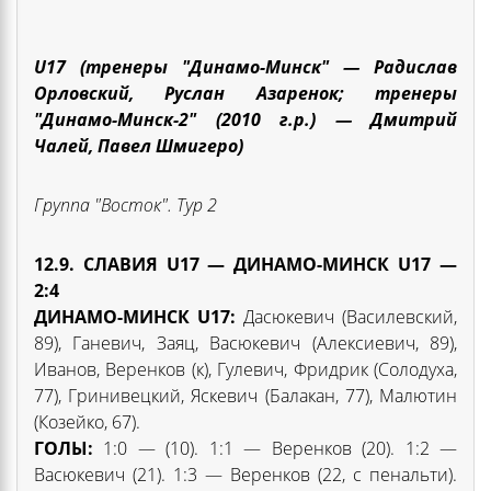
U17 (тренеры "Динамо-Минск" —
Радислав
Орловский, Руслан Азаренок; тренеры
"Динамо-Минск-2" (2010 г.р.) — Дмитрий
Чалей, Павел Шмигеро)
Группа "Восток". Тур
2
12
.9. СЛАВИЯ U17 — ДИНАМО-МИНСК U17
—
2:4
ДИНАМО-МИНСК U17
:
Дасюкевич (Василевский,
89), Ганевич, Заяц, Васюкевич (Алексиевич, 89),
Иванов, Веренков (к), Гулевич, Фридрик (Солодуха,
77), Гринивецкий, Яскевич (Балакан, 77), Малютин
(Козейко, 67).
ГОЛЫ:
1:0 — (10). 1:1 — Веренков (20). 1:2 —
Васюкевич (21). 1:3 — Веренков (22, с пенальти).