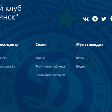
й клуб
инск"
есс-центр
Сезон
Мультимедиа
вости
Матчи
Фото
сс-служба
Турнирная таблица
Видео
Статистика игроков