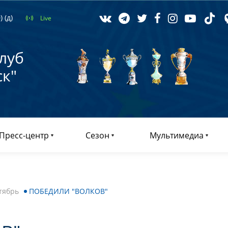
 (д)
Live
луб
к"
Пресс-центр
Сезон
Мультимедиа
тябрь
ПОБЕДИЛИ "ВОЛКОВ"