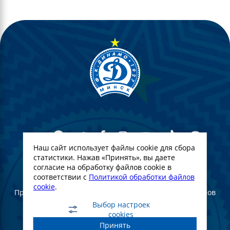
Наш сайт использует файлы cookie для сбора
статистики. Нажав «Принять», вы даете
согласие на обработку файлов cookie в
© Футбольный Клуб Динамо-Минск. 2022
соответствии с
Политикой обработки файлов
cookie
.
При полном или частичном использовании материалов
ссылка на официальный сайт ФК Динамо Минск
Выбор настроек
обязательна
cookies
Принять
Создание и продвижение сайта -