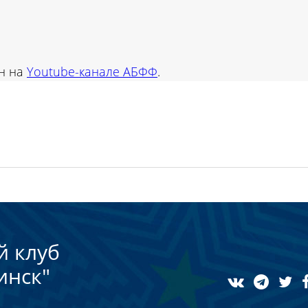
н на
Youtube-канале АБФФ
.
й клуб
инск"