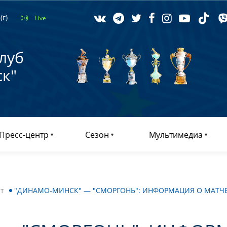
(г)
Live
луб
к"
Пресс-центр
Сезон
Мультимедиа
т
"ДИНАМО-МИНСК" — "СМОРГОНЬ": ИНФОРМАЦИЯ О МАТЧ