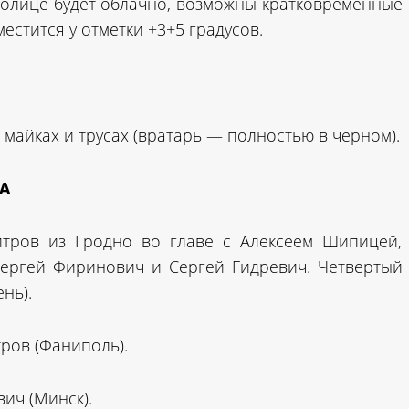
столице будет облачно, возможны кратковременные
естится у отметки +3+5 градусов.
 майках и трусах (вратарь — полностью в черном).
А
итров из Гродно во главе с Алексеем Шипицей,
Сергей Фиринович и Сергей Гидревич. Четвертый
нь).
ров (Фаниполь).
ич (Минск).