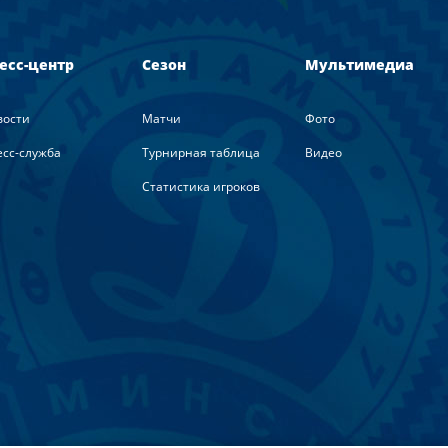
есс-центр
Сезон
Мультимедиа
вости
Матчи
Фото
сс-служба
Турнирная таблица
Видео
Статистика игроков