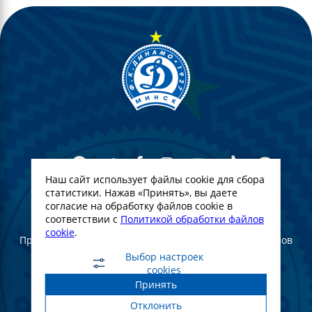
Наш сайт использует файлы cookie для сбора
статистики. Нажав «Принять», вы даете
согласие на обработку файлов cookie в
© Футбольный Клуб Динамо-Минск. 2022
соответствии с
Политикой обработки файлов
cookie
.
При полном или частичном использовании материалов
ссылка на официальный сайт ФК Динамо Минск
Выбор настроек
обязательна
cookies
Принять
Создание и продвижение сайта -
WebGroup.PRO
Отклонить