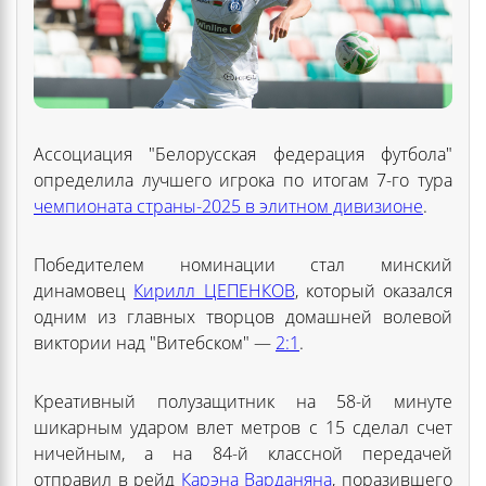
Ассоциация "Белорусская федерация футбола"
определила лучшего игрока по итогам 7-го тура
чемпионата страны-2025 в элитном дивизионе
.
Победителем номинации стал минский
динамовец
Кирилл ЦЕПЕНКОВ
, который оказался
одним из главных творцов домашней волевой
виктории над "Витебском" —
2:1
.
Креативный полузащитник на 58-й минуте
шикарным ударом влет метров с 15 сделал счет
ничейным, а на 84-й классной передачей
отправил в рейд
Карэна Варданяна
, поразившего