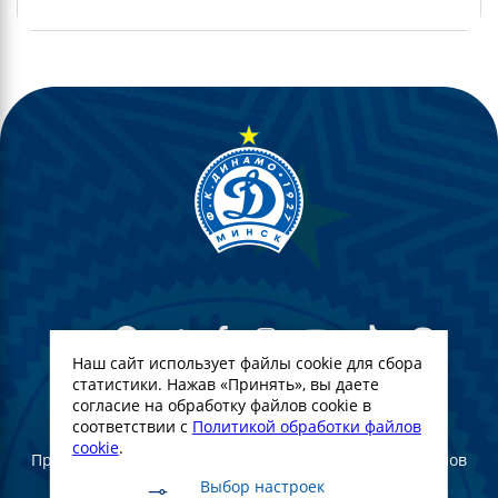
Наш сайт использует файлы cookie для сбора
статистики. Нажав «Принять», вы даете
согласие на обработку файлов cookie в
© Футбольный Клуб Динамо-Минск. 2022
соответствии с
Политикой обработки файлов
cookie
.
При полном или частичном использовании материалов
ссылка на официальный сайт ФК Динамо Минск
Выбор настроек
обязательна