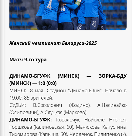
Женский чемпионат Беларуси-2025
Матч 9-го тура
ДИНАМО-БГУФК (МИНСК) — ЗОРКА-БДУ
(МИНСК) — 1:0 (0:0)
МИНСК. 8 мая. Стадион "Динамо-Юни". Начало в
19.00. 85 зрителей.
СУДЬИ: В.Соколович (Жодино), А.Наливайко
(Осиповичи), А.Слуцкая (Марково).
ДИНАМО-БГУФК:
Ковальчук, Ньйолле Нгонья,
Горшкова (Калиновская, 60), Манюкова, Капустина,
Тихомирова (Капыша, 60), Черленок, Пилипенко (к),