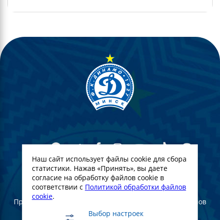
Наш сайт использует файлы cookie для сбора
статистики. Нажав «Принять», вы даете
согласие на обработку файлов cookie в
© Футбольный Клуб Динамо-Минск. 2022
соответствии с
Политикой обработки файлов
cookie
.
При полном или частичном использовании материалов
ссылка на официальный сайт ФК Динамо Минск
Выбор настроек
обязательна