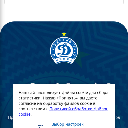
Наш сайт использует файлы cookie для сбора
статистики. Нажав «Принять», вы даете
согласие на обработку файлов cookie в
© Футбольный Клуб Динамо-Минск. 2022
соответствии с
Политикой обработки файлов
cookie
.
При полном или частичном использовании материалов
ссылка на официальный сайт ФК Динамо Минск
Выбор настроек
обязательна