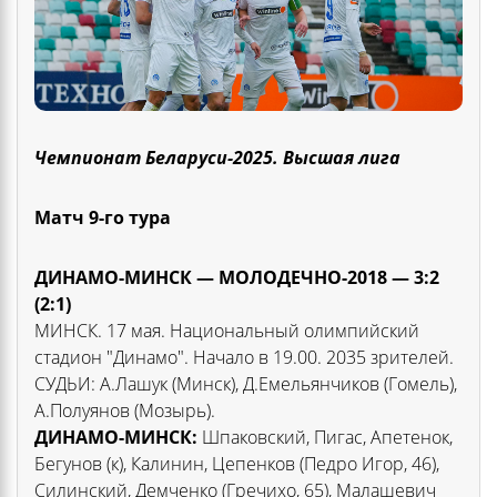
Чемпионат Беларуси-2025. Высшая лига
Матч 9-го тура
ДИНАМО-МИНСК — МОЛОДЕЧНО-2018 — 3:2
(2:1)
МИНСК. 17 мая. Национальный олимпийский
стадион "Динамо". Начало в 19.00. 2035 зрителей.
СУДЬИ: А.Лашук (Минск), Д.Емельянчиков (Гомель),
А.Полуянов (Мозырь).
ДИНАМО-МИНСК:
Шпаковский, Пигас, Апетенок,
Бегунов (к), Калинин, Цепенков (Педро Игор, 46),
Силинский, Демченко (Гречихо, 65), Малашевич