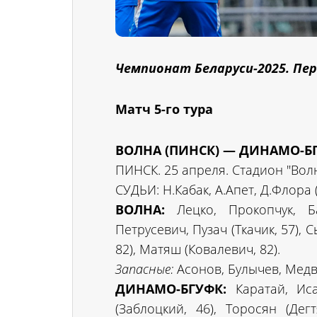
Чемпионат Беларуси-2025. Пер
Матч 5-го тура
ВОЛНА (ПИНСК) — ДИНАМО-БГУ
ПИНСК. 25 апреля. Стадион "Волна
СУДЬИ: Н.Кабак, А.Апет, Д.Флора 
ВОЛНА:
Лецко, Прокопчук, Ба
Петрусевич, Пузач (Ткачик, 57), 
82), Матяш (Ковалевич, 82).
Запасные:
Асонов, Булычев, Медв
ДИНАМО-БГУФК:
Каратай, Исач
(Заблоцкий, 46), Торосян (Дег