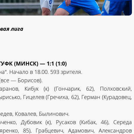
вая лига
ФК (МИНСК) — 1:1 (1:0)
". Начало в 18.00. 593 зрителя.
(все — Борисов).
ранов, Кибук (к) (Гончарик, 62), Полховский,
Сырисько, Гицелев (Гречиха, 62), Герман (Курадовец,
едев, Ковалев, Былинович.
енко, Дубовик (к), Русаков (Кибак, 46), Середа
тяренко, 85), Грабцевич, Адамович, Александров