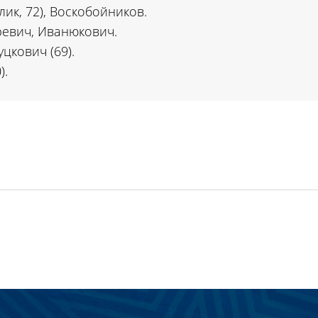
лик, 72), Воскобойников.
ревич, Иванюкович.
уцкович (69).
).