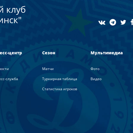
й клуб
инск"
есс-центр
Сезон
Мультимедиа
вости
Матчи
Фото
сс-служба
Турнирная таблица
Видео
Статистика игроков