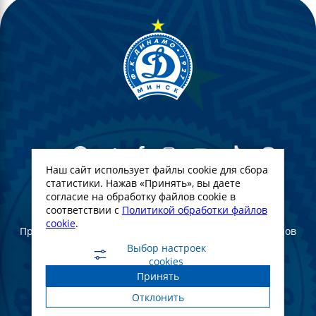
Наш сайт использует файлы cookie для сбора
статистики. Нажав «Принять», вы даете
согласие на обработку файлов cookie в
© Футбольный Клуб Динамо-Минск. 2022
соответствии с
Политикой обработки файлов
cookie
.
При полном или частичном использовании материалов
ссылка на официальный сайт ФК Динамо Минск
Выбор настроек
обязательна
cookies
Принять
Создание и продвижение сайта -
WebGroup.PRO
Отклонить