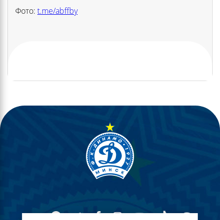
Фото:
t.me/abffby