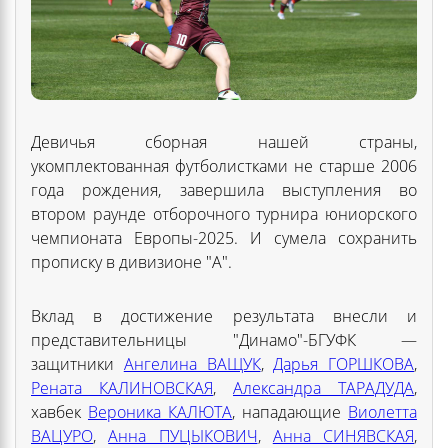
Девичья сборная нашей страны,
укомплектованная футболистками не старше 2006
года рождения, завершила выступления во
втором раунде отборочного турнира юниорского
чемпионата Европы-2025. И сумела сохранить
прописку в дивизионе "А".
Вклад в достижение результата внесли и
представительницы "Динамо"-БГУФК —
защитники
Ангелина ВАЩУК
,
Дарья ГОРШКОВА
,
Рената КАЛИНОВСКАЯ
,
Александра ТАРАДУДА
,
хавбек
Вероника КАЛЮТА
, нападающие
Виолетта
ВАЦУРО
,
Анна ПУЦЫКОВИЧ
,
Анна СИНЯВСКАЯ
,