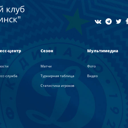
й клуб
инск"
есс-центр
Сезон
Мультимедиа
вости
Матчи
Фото
сс-служба
Турнирная таблица
Видео
Статистика игроков