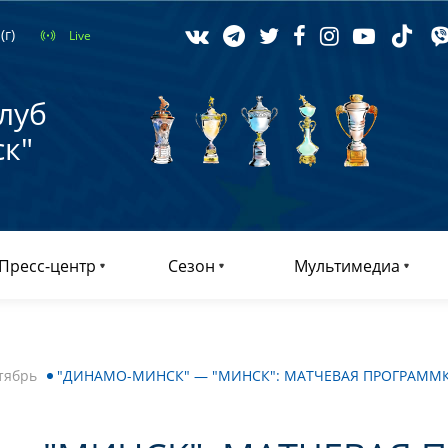
(г)
Live
луб
к"
Пресс-центр
Сезон
Мультимедиа
тябрь
"ДИНАМО-МИНСК" — "МИНСК": МАТЧЕВАЯ ПРОГРАММ