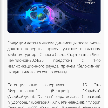
Грядущим летом минские динамовцы после очень
долгого перерыва примут участие в главном
клубном турнире Старого Света. Стартовать в Лиге
чемпионов-2024/25 предстоит с 1-го
квалификационного раунда, причем "бело-синие"
входят в число несеяных команд.
Потенциальных соперников — 15. Это
"Ференцварош" (Венгрия), "Карабах"
(Азербайджан), "Слован" (Братислава, Словакия),
"Лудогорец" (Болгария), ХИК (Финляндия), "Флора"
(Эстония), ФКСБ (Румыния), "Клаксвик" (Фареры),