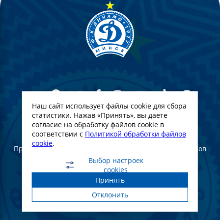
Наш сайт использует файлы cookie для сбора
статистики. Нажав «Принять», вы даете
согласие на обработку файлов cookie в
© Футбольный Клуб Динамо-Минск. 2022
соответствии с
Политикой обработки файлов
cookie
.
При полном или частичном использовании материалов
ссылка на официальный сайт ФК Динамо Минск
Выбор настроек
обязательна
cookies
Принять
Создание и продвижение сайта -
WebGroup.PRO
Отклонить