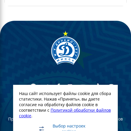
Наш сайт использует файлы cookie для сбора
статистики. Нажав «Принять», вы даете
согласие на обработку файлов cookie в
© Футбольный Клуб Динамо-Минск. 2022
соответствии с
Политикой обработки файлов
cookie
.
При полном или частичном использовании материалов
ссылка на официальный сайт ФК Динамо Минск
Выбор настроек
обязательна