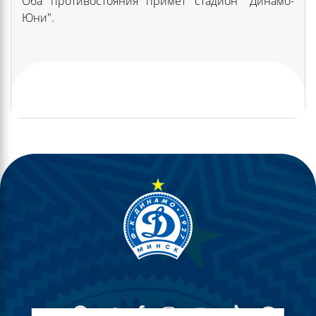
Оба противостояния примет стадион "Динамо-
Юни".