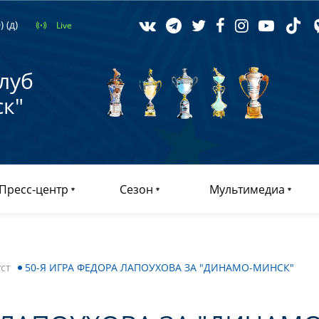
 (д)
Live
луб
к"
Пресс-центр
Сезон
Мультимедиа
уст
50-Я ИГРА ФЕДОРА ЛАПОУХОВА ЗА "ДИНАМО-МИНСК"