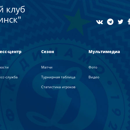
й клуб
инск"
есс-центр
Сезон
Мультимедиа
вости
Матчи
Фото
сс-служба
Турнирная таблица
Видео
Статистика игроков