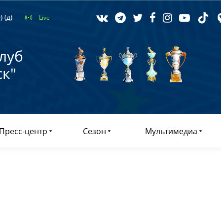
 (д)
Live
луб
к"
Пресс-центр
Сезон
Мультимедиа