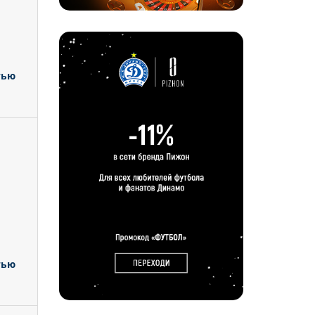
тью
тью