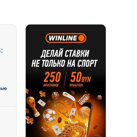
:
тью