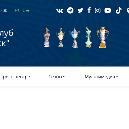
 (д)
Live
луб
к"
Пресс-центр
Сезон
Мультимедиа