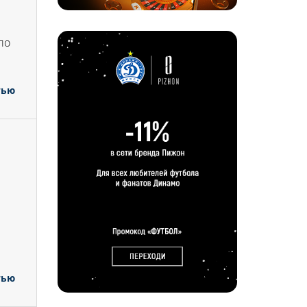
по
тью
тью