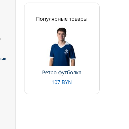
Популярные товары
 с
тью
Ретро футболка
107 BYN