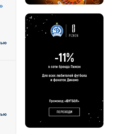
»
тью
тью