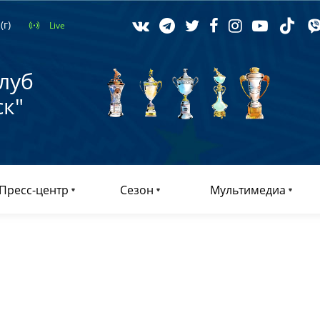
(г)
Live
луб
к"
Пресс-центр
Сезон
Мультимедиа