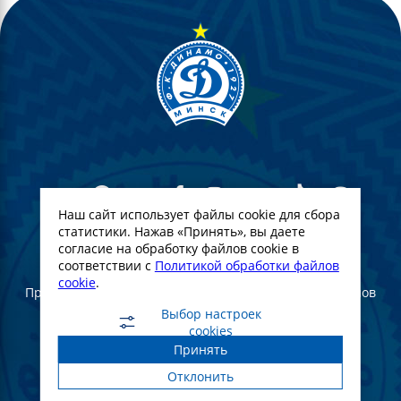
Наш сайт использует файлы cookie для сбора
статистики. Нажав «Принять», вы даете
согласие на обработку файлов cookie в
© Футбольный Клуб Динамо-Минск. 2022
соответствии с
Политикой обработки файлов
cookie
.
При полном или частичном использовании материалов
ссылка на официальный сайт ФК Динамо Минск
Выбор настроек
обязательна
cookies
Принять
Создание и продвижение сайта -
WebGroup.PRO
Отклонить