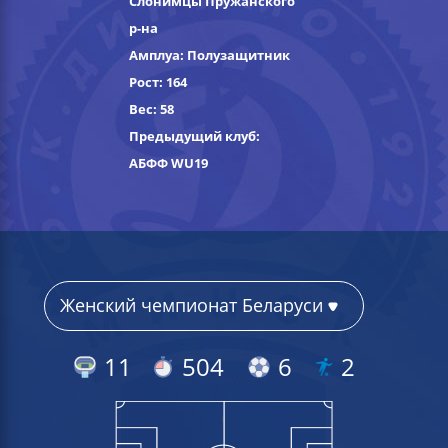
Слонимцы Пружанского
р-на
Амплуа: Полузащитник
Рост: 164
Вес: 58
Предыдущий клуб:
АБФФ WU19
11
504
6
2