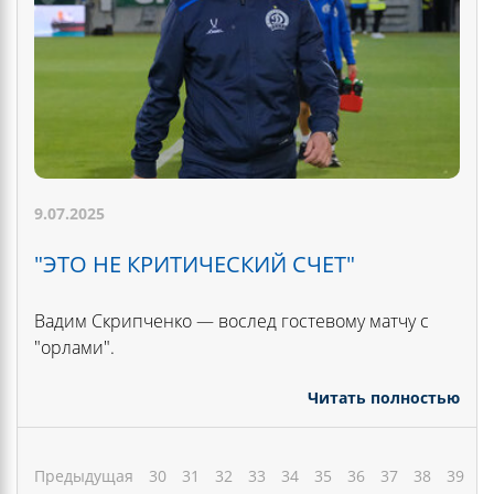
9.07.2025
"ЭТО НЕ КРИТИЧЕСКИЙ СЧЕТ"
Вадим Скрипченко — вослед гостевому матчу с
"орлами".
Читать полностью
Предыдущая
30
31
32
33
34
35
36
37
38
39