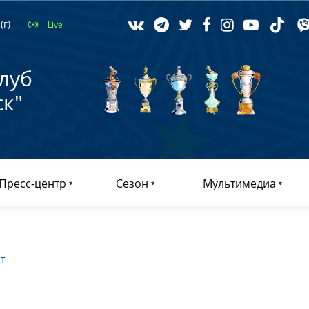
(г)
Live
луб
к"
Пресс-центр
Сезон
Мультимедиа
т