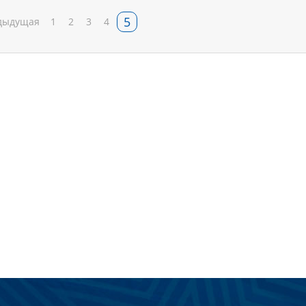
5
дыдущая
1
2
3
4