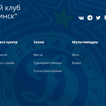
й клуб
инск"
есс-центр
Сезон
Мультимедиа
вости
Матчи
Фото
сс-служба
Турнирная таблица
Видео
Статистика игроков