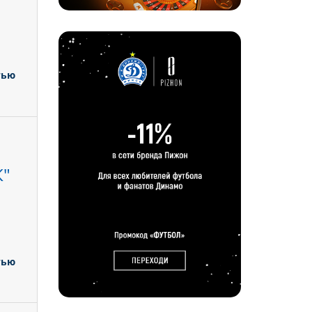
тью
"
тью