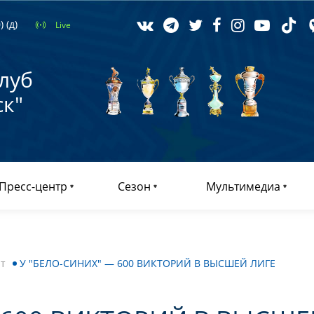
 (д)
Live
луб
к"
Пресс-центр
Сезон
Мультимедиа
т
У "БЕЛО-СИНИХ" — 600 ВИКТОРИЙ В ВЫСШЕЙ ЛИГЕ