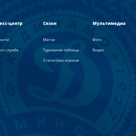
есс-центр
Сезон
Мультимедиа
вости
Матчи
Фото
сс-служба
Турнирная таблица
Видео
Статистика игроков