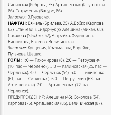
Синявская (Реброва, 75), Артишевская (К.Гузовская,
86), Петрусевич (Вацуро, 86).
Запасная:
В.Гузовская.
НАФТАН:
Вяжель (Брилева, 35), А.Бобко (Карпова,
62), Станкевич, Сидорчук (к), Алешина (Михан, 68),
Соколова (У.Бобко, 62), Астрейко, Федишина,
Винникова, Евсеева, Величинская.
Запасные:
Кунцевич, Крахмалова, Борейко,
Пугачева, Шешко.
ГОЛЫ:
1:0 — Тихомирова (8). 2:0 — Петрусевич
(10, пас — Черленок). 3:0 — Калиновская (25, пас —
Черленок). 4:0 — Черленок (54). 5:0 — Пилипенко
(61, пас — Синявская). 6:0 — Петрусевич (63, пас —
Артишевская). 7:0 — Артишевская (72, пас —
Черленок).
ПРЕДУПРЕЖДЕНИЯ: Алешина (45), Соколова (54),
Карпова (75), Артишевская (85), Величинская (87).