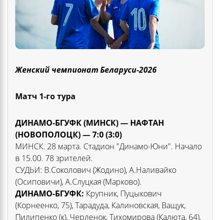
Женский чемпионат Беларуси-2026
Матч 1-го тура
ДИНАМО-БГУФК (МИНСК) — НАФТАН
(НОВОПОЛОЦК) — 7:0 (3:0)
МИНСК. 28 марта. Стадион "Динамо-Юни". Начало
в 15.00. 78 зрителей.
СУДЬИ: В.Соколович (Жодино), А.Наливайко
(Осиповичи), А.Слуцкая (Марково).
ДИНАМО-БГУФК:
Крупник, Пуцыкович
(Корнеенко, 75), Тарадуда, Калиновская, Ващук,
Пилипенко (к), Черленок, Тихомирова (Калюта, 64),