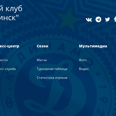
й клуб
инск"
есс-центр
Сезон
Мультимедиа
вости
Матчи
Фото
сс-служба
Турнирная таблица
Видео
Статистика игроков