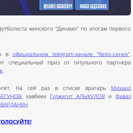
утболиста минского "Динамо" по итогам первого
но в
официальном telegram-канале "бело-синих"
.
ит специальный приз от титульного партнера
ne
.
интет. На сей раз в списке вратарь
Михаил
БЕГУНОВ
, хавбеки
Гулжигит АЛЫКУЛОВ
и
Фаваз
 ВАРДАНЯН
.
ГОЛОСУЙТЕ!