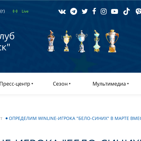
(г)
Live
луб
к"
Пресс-центр
Сезон
Мультимедиа
т
ОПРЕДЕЛИМ WINLINE-ИГРОКА "БЕЛО-СИНИХ" В МАРТЕ ВМЕС