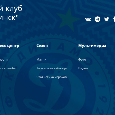
й клуб
инск"
есс-центр
Сезон
Мультимедиа
вости
Матчи
Фото
сс-служба
Турнирная таблица
Видео
Статистика игроков