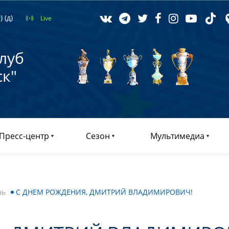
 (д)
Live
луб
к"
Пресс-центр
Сезон
Мультимедиа
нь
С ДНЕМ РОЖДЕНИЯ, ДМИТРИЙ ВЛАДИМИРОВИЧ!