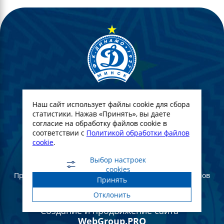
Наш сайт использует файлы cookie для сбора
статистики. Нажав «Принять», вы даете
согласие на обработку файлов cookie в
соответствии с
Политикой обработки файлов
cookie
.
© Футбольный Клуб Динамо-Минск. 2022
Выбор настроек
cookies
При полном или частичном использовании материалов
Принять
ссылка на официальный сайт ФК Динамо Минск
обязательна
Отклонить
Создание и продвижение сайта -
WebGroup.PRO