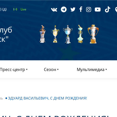
 (д)
Live
луб
к"
Пресс-центр
Сезон
Мультимедиа
нь
ЭДУАРД ВАСИЛЬЕВИЧ, С ДНЕМ РОЖДЕНИЯ!