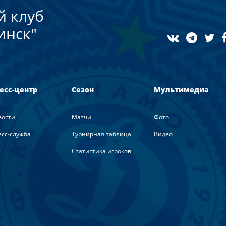
й клуб
инск"
есс-центр
Сезон
Мультимедиа
вости
Матчи
Фото
сс-служба
Турнирная таблица
Видео
Статистика игроков