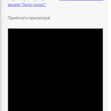
канале "бело-синих"
.
Приятного просмотра!