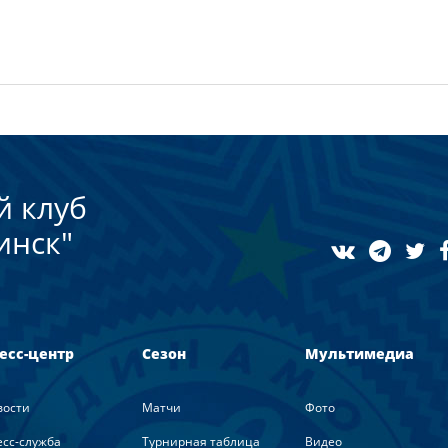
й клуб
инск"
есс-центр
Сезон
Мультимедиа
вости
Матчи
Фото
сс-служба
Турнирная таблица
Видео