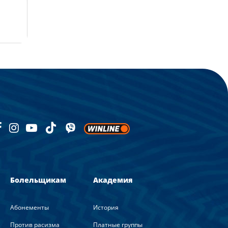
Болельщикам
Академия
Абонементы
История
Против расизма
Платные группы