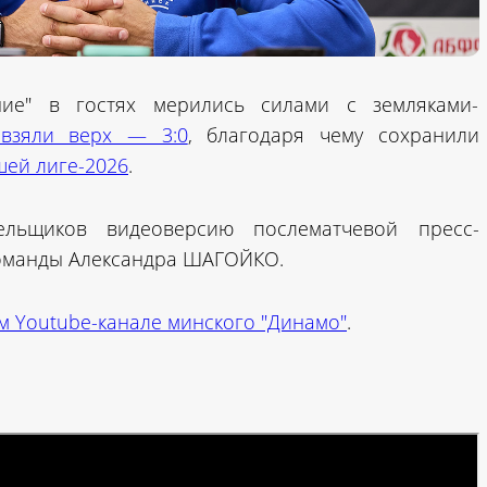
ние" в гостях мерились силами с земляками-
 взяли верх — 3:0
, благодаря чему сохранили
шей лиге-2026
.
ельщиков видеоверсию послематчевой пресс-
оманды Александра ШАГОЙКО.
 Youtube-канале минского "Динамо"
.