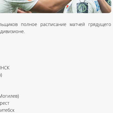
льщиков полное расписание матчей грядущего
 дивизионе.
ИНСК
)
Могилев)
рест
итебск