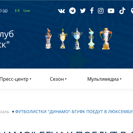
 (д)
Live
луб
к"
Пресс-центр
Сезон
Мультимедиа
раль
ФУТБОЛИСТКИ "ДИНАМО"-БГУФК ПОЕДУТ В ЛЮКСЕМБУ