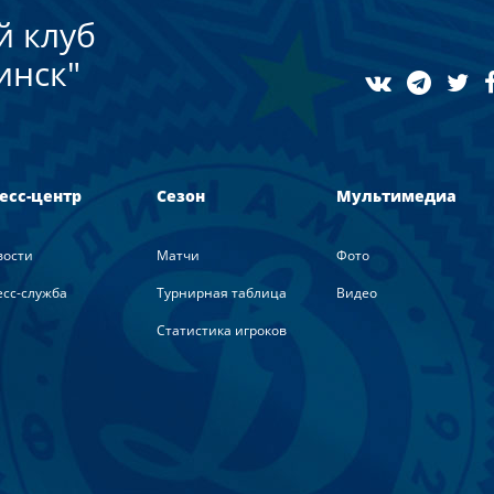
й клуб
инск"
есс-центр
Сезон
Мультимедиа
вости
Матчи
Фото
сс-служба
Турнирная таблица
Видео
Статистика игроков